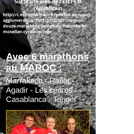
Sur le site web de l'Est l'Est
républicain
http://c.estrepublicain.fr/edition-de-nancy-
agglomeration/2017/01/20/douze-mois-
douze-marathons-le-defi-du-meurthe-et-
mosellan-cyrille-mitsler
Avec 6 marathons
au MAROC :
Marrakech - Rabat -
Agadir - Les cédres -
Casablanca - Tanger