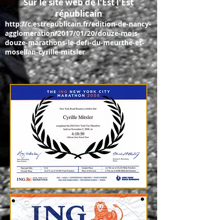
Sur le site web de l'Est l'Est
républicain
http://c.estrepublicain.fr/edition-de-nancy-
agglomeration/2017/01/20/douze-mois-
douze-marathons-le-defi-du-meurthe-et-
mosellan-cyrille-mitsler