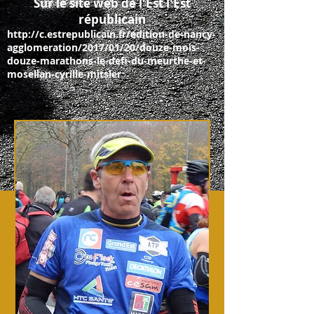
Sur le site web de l'Est l'Est
républicain
http://c.estrepublicain.fr/edition-de-nancy-
agglomeration/2017/01/20/douze-mois-
douze-marathons-le-defi-du-meurthe-et-
mosellan-cyrille-mitsler