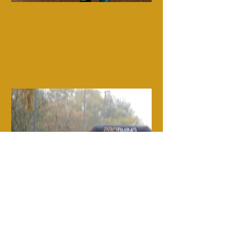
Marathon d'Orléans
le 11ème de l'année 2017
mon meilleur résultat :
3 h 37 minutes.