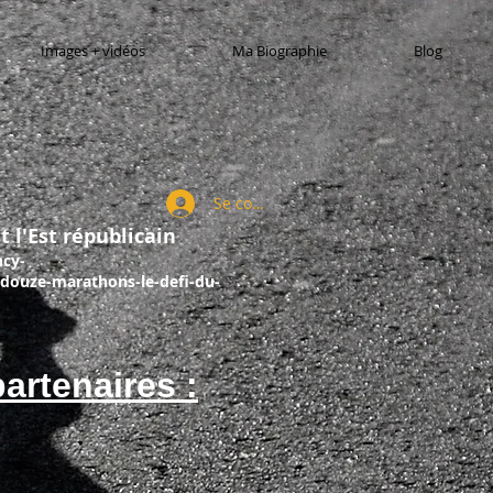
Images + vidéos
Ma Biographie
Blog
Se connecter
t l'Est républicain
ncy-
douze-marathons-le-defi-du-
artenaires :