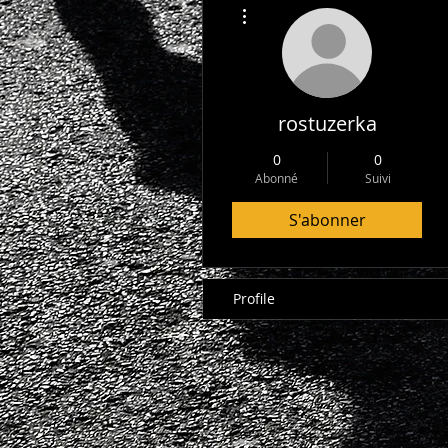
Plus d'actions
rostuzerka
0
0
Abonné
Suivi
S'abonner
Profile