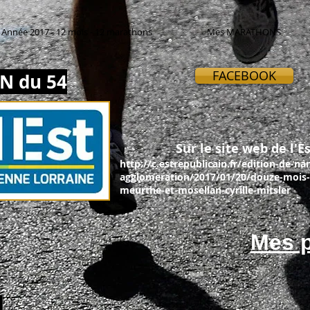
Année 2017 - 12 mois - 12 marathons
Mes MARATHONS
FACEBOOK
N du 54
Sur le site web de l'Es
http://c.estrepublicain.fr/edition-de-na
agglomeration/2017/01/20/douze-mois-
meurthe-et-mosellan-cyrille-mitsler
Mes p